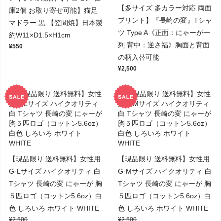
【多サイズ 多カラー対応 両面
庫2個 お取り寄せ可能】猫足
プリント】『長崎の変』Tシャ
マドラー 黒 【笠間焼】日本製
ツ Type A《正面：にゃーが一
約W11×D1.5×H1cm
列 背中：逆さ福》胸面と背面
¥550
の柄入替可能
¥2,500
【現品限り 送料無料】女性用
【現品限り 送料無料】女性用
G-Lサイズ ハイクオリティ 白
G-Mサイズ ハイクオリティ 白
Tシャツ 長崎の変 にゃーが 胸
Tシャツ 長崎の変 にゃーが 胸
５匹ロゴ（コットン5.6oz）白
５匹ロゴ（コットン5.6oz）白
色 しろいろ ホワイト WHITE
色 しろいろ ホワイト WHITE
¥2,500
¥2,500