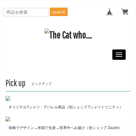
search
Toggle
navigati
Pick up
ピックアップ
オリジナルTシャツ・アパレル商品（別ショップ Tシャツトリニティ）
長崎でデザイン→米国で生産→世界中へお届け（別ショップ Zazzle）