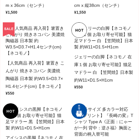
m x 36cm（センチ）
cm x 縦38cm（センチ）
¥1,500
¥1,550
ジェリーの白脚【ネコモノ 在
【人気商品 再入荷】箸置き こ
庫１個 お取り寄せ可能】猫足
んがり 焼きネコパン 美濃焼
マドラー 白 【笠間焼】日本製
陶磁器 日本製 約W3.5×D3.7×
約W11×D1.5×H1cm
H1.4センチ(cm)【ネコモノ】
¥550
¥550
アイシスの黒脚【ネコモノ 在