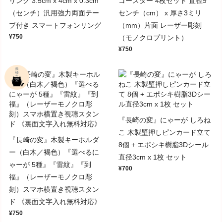
リング 3.5cm x 4cm x 0.3cm
コースター 4枚セット 直径9
（センチ）汎用強力両面テー
センチ（cm） x 厚さ3ミリ
プ付き スマートフォンリング
（mm）片面 レーザー彫刻
¥750
（モノクロプリント）
¥750
『長崎の変』にゃーが しろね
こ 木製壁押しピンカード立て
『長崎の変』木製キーホルダ
8個 + エポシキ樹脂3Dシール
ー（白木／褐色）『選べるに
直径3cm x 1枚 セット
ゃーが 5種』『雷紋』『到
¥700
福』（レーザーモノクロ彫
刻）スマホ横置き視聴スタン
ド 《裏面文字入れ無料対応》
¥750