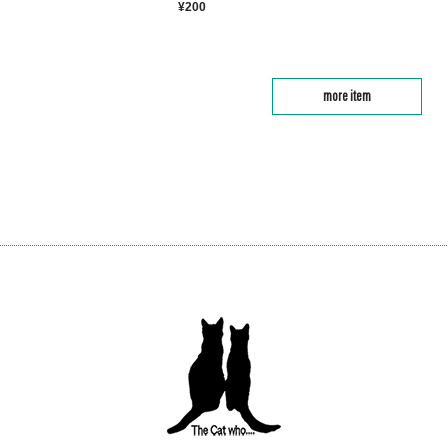
¥200
more item