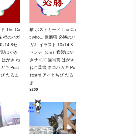
 The Ca
猫 ポストカード The Ca
達磨猫 福のハガ
t who....達磨猫 必勝のハ
x14.8セ
ガキ イラスト 10x14.8
官製はがき
センチ（cm）官製はが
 はがき ね
きサイズ 猫写真 はがき
キ Post
ねこ葉書 ネコハガキ Po
ちび だるま
stcard アイとちび だる
ま
¥200