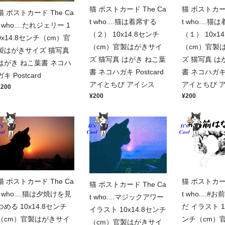
猫 ポストカード The Ca
猫 ポストカード
猫 ポストカード The Ca
t who....猫は着席する
t who....
t who....たれジェリー 1
（２） 10x14.8センチ
（１） 10x1
0x14.8センチ（cm）官
（cm）官製はがきサイ
（cm）官製
製はがきサイズ 猫写真
ズ 猫写真 はがき ねこ葉
ズ 猫写真 は
はがき ねこ葉書 ネコハ
書 ネコハガキ Postcard
書 ネコハガキ P
ガキ Postcard
アイとちび アイシス
アイとちび 
¥200
¥200
¥200
猫 ポストカード The Ca
猫 ポストカード
猫 ポストカード The Ca
t who....猫は夕焼けを見
t who....
t who....マジックアワー
つめる 10x14.8センチ
だ イラスト 10
イラスト 10x14.8センチ
（cm）官製はがきサイ
ンチ（cm）
（cm）官製はがきサイ