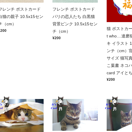
フレンチ ポストカード
フレンチ ポストカード
白猫の親子 10.5x15セン
パリの恋人たち 白黒猫
チ（cm）
背景ピンク 10.5x15セン
猫 ポストカード
¥200
チ（cm）
t who....
¥200
キ イラスト 10
ンチ（cm）
サイズ 猫写真
こ葉書 ネコハガ
card アイと
¥200