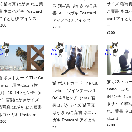
ズ 猫写真 はがき ねこ葉
サイズ 猫写真
ズ 猫写真 はがき ねこ葉
書 ネコハガキ Postcard
こ葉書 ネコハガ
書 ネコハガキ Postcard
アイとちび アイシス
card アイと
アイとちび アイシス
¥200
ー
¥200
¥200
猫 ポストカード The Ca
猫 ポストカード
猫 ポストカード The Ca
t who....青空Cats（横
t who....ふた
t who....ツインテール 1
顔） 10x14.8センチ（c
8センチ（c
0x14.8センチ（cm）官
m）官製はがきサイズ
きサイズ 猫写
製はがきサイズ 猫写真
猫写真 はがき ねこ葉書
ねこ葉書 ネコ
はがき ねこ葉書 ネコハ
ネコハガキ Postcard
stcard
ガキ Postcard アイとち
¥200
¥200
び