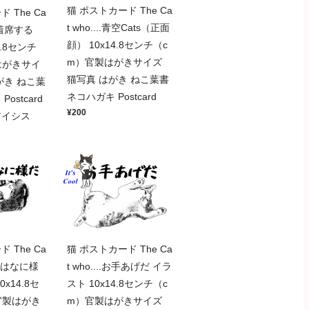
猫 ポストカード The Ca
 The Ca
t who....青空Cats（正面
猫は着席する
顔） 10x14.8センチ（c
4.8センチ
m）官製はがきサイズ
はがきサイ
猫写真 はがき ねこ葉書
がき ねこ葉
ネコハガキ Postcard
ostcard
¥200
アイシス
 The Ca
猫 ポストカード The Ca
#お前はなに様
t who....お手あげだ イラ
x14.8セ
スト 10x14.8センチ（c
官製はがき
m）官製はがきサイズ