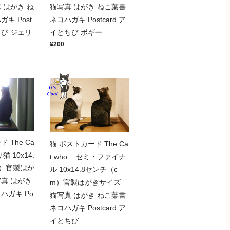
 はがき ね
猫写真 はがき ねこ葉書
キ Post
ネコハガキ Postcard ア
ちび ジェリ
イとちび ボギー
¥200
 The Ca
猫 ポストカード The Ca
り猫 10x14.
t who....セミ・ファイナ
m）官製はが
ル 10x14.8センチ（c
真 はがき
m）官製はがきサイズ
ハガキ Po
猫写真 はがき ねこ葉書
ネコハガキ Postcard ア
イとちび