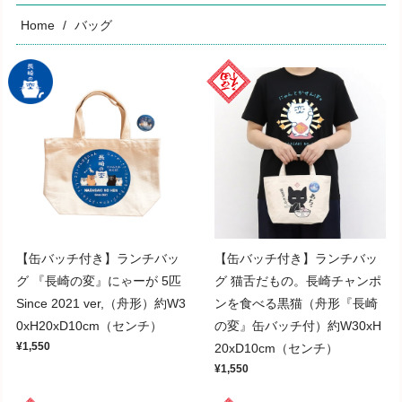
Home
バッグ
【缶バッチ付き】ランチバッ
【缶バッチ付き】ランチバッ
グ 『長崎の変』にゃーが 5匹
グ 猫舌だもの。長崎チャンポ
Since 2021 ver,（舟形）約W3
ンを食べる黒猫（舟形『長崎
0xH20xD10cm（センチ）
の変』缶バッチ付）約W30xH
¥1,550
20xD10cm（センチ）
¥1,550