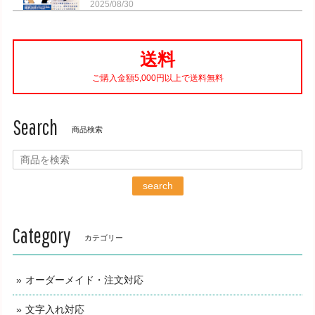
2025/08/30
お早い対応ありがとうございました。 ステッカーもいただき
嬉しいです。 大事に使わせていただきます。 ありがとうご
送料
ざいました。
ご購入金額5,000円以上で送料無料
【在庫2個限り】5つのハート 白木の敷物 【文字・名入れ無料対応】 レーザー彫刻（モノクロプリント）
Search
2023/12/16
商品検索
とても可愛いです 先ずは飾り…その後鍋敷きになるかと…
search
この商品は、当方がイベントにて展示販売した
際に隣のブースで販売されていたものでして、
Category
長崎県の木材を使用している事と、その作りが
カテゴリー
しっかりしたもので 2個だけ入手出来ました。
来年は、この業者さんと連絡を取って新商品を
オーダーメイド・注文対応
開発しようと考えています。来年もどうぞよろ
しくお願いいたします。
文字入れ対応