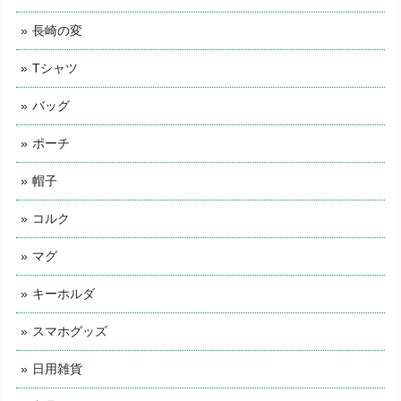
長崎の変
素焼き加湿ポット 黒猫（ねこ ネコ キャット くろ クロ Cat）
Tシャツ
2023/12/16
バッグ
とても可愛いポットでした 梱包も丁寧でありがとうございま
ポーチ
した
帽子
今年も大変お世話になりました。来年には「長
崎の変」関係で大きな動きが期待出来、それに
コルク
合わせて新製品の開発も行っています。来年も
どうぞよろしくお願いいたします。
マグ
キーホルダ
スマホグッズ
素焼き加湿ポット 三毛猫（ねこ ネコ キャット みけ ミケ Cat）
2023/12/16
日用雑貨