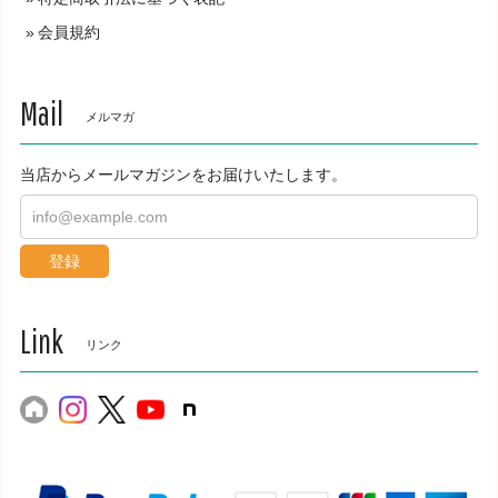
り、当方もとても嬉しかったです。今後ともよ
会員規約
ろしくお願いいたします。
Mail
メルマガ
コルクコースター 3枚 猫舌だもの。+ 長崎の変（両面彫刻） 直径9センチ（cm） x 厚さ3ミリ（mm）レーザー彫刻 （モノクロプリント）【文字・名入れ無料対応】
2023/08/04
当店からメールマガジンをお届けいたします。
本日商品届きました！ありがとうございます。 みんな可愛
い、、、使うのが勿体ない気がしてしまう程です。丁寧な梱
登録
包のおかげで無事に届きました。お忙しい中、ありがとうご
ざいました！
Link
リンク
ご購入いただきまして誠にありがとうございま
す。今後ともよろしくお願いいたします。
【在庫1個】箸置き 陶器 三毛猫