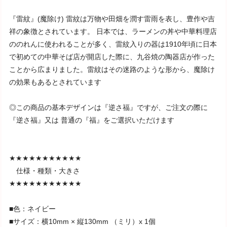
『雷紋』(魔除け) 雷紋は万物や田畑を潤す雷雨を表し、豊作や吉
祥の象徴とされています。 日本では、ラーメンの丼や中華料理店
ののれんに使われることが多く、雷紋入りの器は1910年頃に日本
で初めての中華そば店が開店した際に、九谷焼の陶器店が作った
ことから広まりました。雷紋はその迷路のような形から、魔除け
の効果もあるとされています
◎この商品の基本デザインは『逆さ福』ですが、ご注文の際に
『逆さ福』又は 普通の『福』をご選択いただけます
★★★★★★★★★★★
仕様・種類・大きさ
★★★★★★★★★★★
■色：ネイビー
■サイズ：横10mm × 縦130mm （ミリ）x 1個