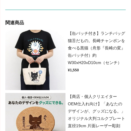
関連商品
【缶バッチ付き】ランチバッグ
猫舌だもの。長崎チャンポンを
食べる黒猫（舟形『長崎の変』
缶バッチ付）約
W30xH20xD10cm（センチ）
¥1,550
【商店・個人クリエイター
OEM仕入れ向け】「あなたの
デザインが、グッズになる。」
オリジナル大判コルクプレート
直径19cm 片面レーザー彫刻