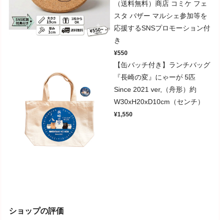
（送料無料）商店 コミケ フェ
スタ バザー マルシェ参加等を
応援するSNSプロモーション付
き
¥550
【缶バッチ付き】ランチバッグ
『長崎の変』にゃーが 5匹
Since 2021 ver,（舟形）約
W30xH20xD10cm（センチ）
¥1,550
ショップの評価