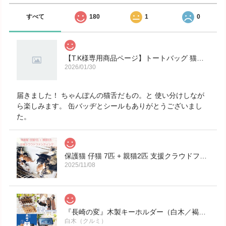
すべて
180
1
0
【T.K様専用商品ページ】トートバッグ 猫舌だもの。コーヒーを飲む黒猫 31cm x 36cm（センチ）
2026/01/30
届きました！ ちゃんぽんの猫舌だもの。と 使い分けしなが
ら楽しみます。 缶バッヂとシールもありがとうございまし
た。
保護猫 仔猫 7匹 + 親猫2匹 支援クラウドファンディング 1,500円コース
2025/11/08
『長崎の変』木製キーホルダー（白木／褐色）『選べるにゃーが 5種』『雷紋』『到福』（レーザーモノクロ彫刻）スマホ横置き視聴スタンド 《裏面文字入れ無料対応》
白木（クルミ）