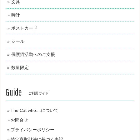
とても可愛いポットでした 梱包も丁寧でありがとうございま
文具
した
時計
今年も大変お世話になりました。来年には「長
ポストカード
崎の変」関係で大きな動きが期待出来、それに
合わせて新製品の開発も行っています。来年も
シール
どうぞよろしくお願いいたします。
保護猫活動へのご支援
数量限定
猫舌だもの。 designed by mirura 大判コルク鍋敷き 1枚 径19x厚1cm 片面レーザー彫刻（長崎ちゃんぽんを食べる猫イラスト）
2023/08/14
Guide
ご利用ガイド
本日、日本縦断し無事に届きました！ 想像よりもしっかりし
ており、鍋敷きに使うにはやはり勿体ない気がする……笑 自
分用と猫好きな友人にプレゼント用です。 ありがとうござい
The Cat who....について
ました！
お問合せ
プライバシーポリシー
ご購入いただきまして誠にありがとうございま
特定商取引法に基づく表記
す。西の最果てからの大縦断でのお届けであ